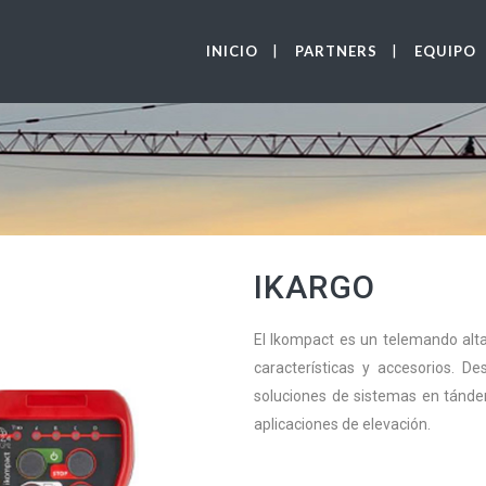
INICIO
PARTNERS
EQUIPO
IKARGO
El Ikompact es un telemando alt
características y accesorios. 
soluciones de sistemas en tándem,
aplicaciones de elevación.