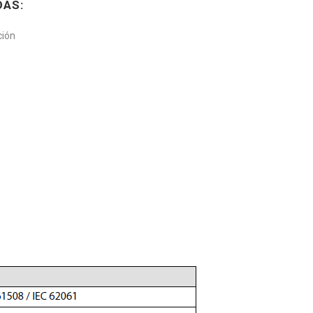
DAS:
ción