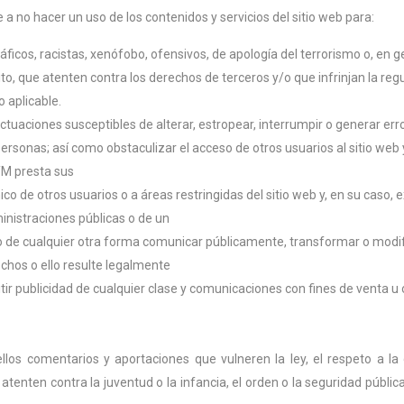
a no hacer un uso de los contenidos y servicios del sitio web para:
áficos, racistas, xenófobo, ofensivos, de apología del terrorismo o, en gen
lito, que atenten contra los derechos de terceros y/o que infrinjan la reg
 aplicable.
r actuaciones susceptibles de alterar, estropear, interrumpir o generar e
personas; así como obstaculizar el acceso de otros usuarios al sitio we
YM presta sus
co de otros usuarios o a áreas restringidas del sitio web y, en su caso, 
ministraciones públicas o de un
ión o de cualquier otra forma comunicar públicamente, transformar o modi
echos o ello resulte legalmente
itir publicidad de cualquier clase y comunicaciones con fines de venta 
los comentarios y aportaciones que vulneren la ley, el respeto a la 
tenten contra la juventud o la infancia, el orden o la seguridad pública