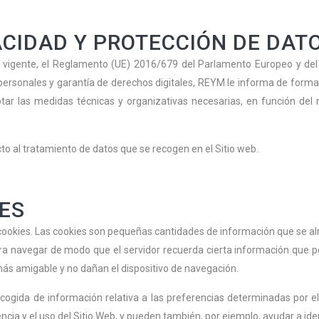
VACIDAD Y PROTECCIÓN DE DAT
n vigente, el Reglamento (UE) 2016/679 del Parlamento Europeo y del 
personales y garantía de derechos digitales, REYM le informa de forma 
r las medidas técnicas y organizativas necesarias, en función del n
to al tratamiento de datos que se recogen en el Sitio web.
IES
e cookies. Las cookies son pequeñas cantidades de información que se a
para navegar de modo que el servidor recuerda cierta información que p
 más amigable y no dañan el dispositivo de navegación.
gida de información relativa a las preferencias determinadas por el U
cia y el uso del Sitio Web, y pueden también, por ejemplo, ayudar a ident