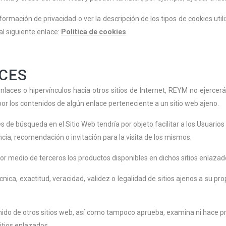
rmación de privacidad o ver la descripción de los tipos de cookies utiliz
al siguiente enlace:
Política de cookies
ACES
nlaces o hipervínculos hacia otros sitios de Internet, REYM no ejercerá
r los contenidos de algún enlace perteneciente a un sitio web ajeno.
es de búsqueda en el Sitio Web tendría por objeto facilitar a los Usuario
cia, recomendación o invitación para la visita de los mismos.
por medio de terceros los productos disponibles en dichos sitios enlazad
nica, exactitud, veracidad, validez o legalidad de sitios ajenos a su p
ido de otros sitios web, así como tampoco aprueba, examina ni hace pro
sitios enlazados.