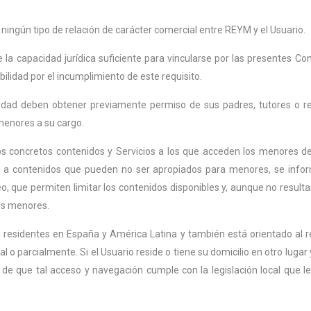
ningún tipo de relación de carácter comercial entre REYM y el Usuario.
la capacidad jurídica suficiente para vincularse por las presentes Cond
lidad por el incumplimiento de este requisito.
edad deben obtener previamente permiso de sus padres, tutores o r
menores a su cargo.
los concretos contenidos y Servicios a los que acceden los menores 
o a contenidos que pueden no ser apropiados para menores, se info
o, que permiten limitar los contenidos disponibles y, aunque no resultan 
los menores.
ios residentes en España y América Latina y también está orientado al
l o parcialmente. Si el Usuario reside o tiene su domicilio en otro luga
 de que tal acceso y navegación cumple con la legislación local que 