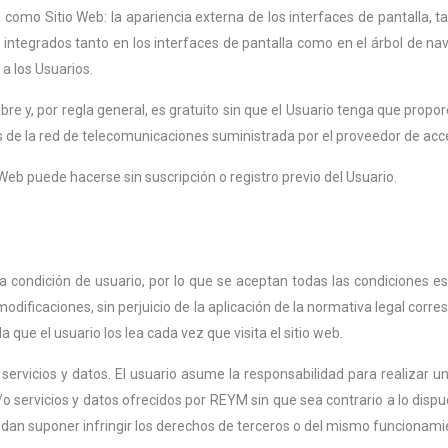
como Sitio Web: la apariencia externa de los interfaces de pantalla,
s integrados tanto en los interfaces de pantalla como en el árbol de n
 a los Usuarios.
libre y, por regla general, es gratuito sin que el Usuario tenga que pro
avés de la red de telecomunicaciones suministrada por el proveedor de ac
o Web puede hacerse sin suscripción o registro previo del Usuario.
la condición de usuario, por lo que se aceptan todas las condiciones e
odificaciones, sin perjuicio de la aplicación de la normativa legal cor
 que el usuario los lea cada vez que visita el sitio web.
 servicios y datos. El usuario asume la responsabilidad para realizar un
o servicios y datos ofrecidos por REYM sin que sea contrario a lo dispue
edan suponer infringir los derechos de terceros o del mismo funcionamie