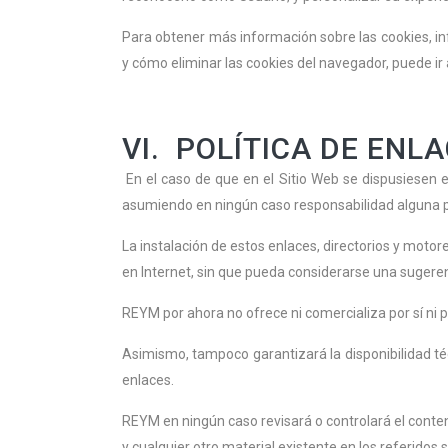
Para obtener más información sobre las cookies, info
y cómo eliminar las cookies del navegador, puede ir 
VI. POLÍTICA DE ENL
En el caso de que en el Sitio Web se dispusiesen e
asumiendo en ningún caso responsabilidad alguna po
La instalación de estos enlaces, directorios y motor
en Internet, sin que pueda considerarse una sugeren
REYM por ahora no ofrece ni comercializa por sí ni 
Asimismo, tampoco garantizará la disponibilidad téc
enlaces.
REYM en ningún caso revisará o controlará el conten
y cualquier otro material existente en los referidos 