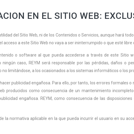
ACION EN EL SITIO WEB: EXCL
tilidad del Sitio Web, ni de los Contenidos o Servicios, aunque hará todo
l acceso a este Sitio Web no vaya a ser ininterrumpido o que esté libre d
tenido o software al que pueda accederse a través de este Sitio w
n ningún caso, REYM será responsable por las pérdidas, daños o perju
o no limitándose, a los ocasionados a los sistemas informáticos o los pr
er publicidad engañosa. Para ello, por tanto, los errores formales o 
o web producidos como consecuencia de un mantenimiento incompleto 
publicidad engañosa. REYM, como consecuencia de las disposiciones
la normativa aplicable en la que pueda incurrir el usuario en su acce